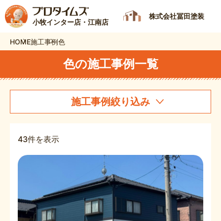
株式会社冨田塗装
小牧インター店・江南店
HOME
施工事例
色
色の施工事例一覧
施工事例絞り込み
43件を表示