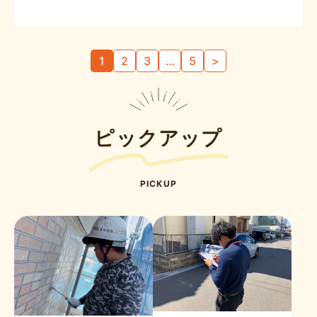
投
1
2
3
…
5
>
稿
の
ペ
ー
ピックアップ
ジ
送
り
PICKUP