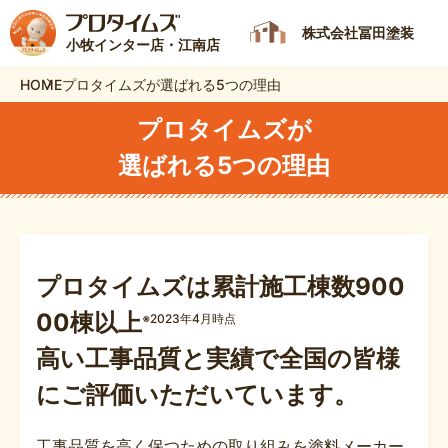
株式会社冨田塗装
小牧インター店・江南店
HOME
プロタイムズが選ばれる5つの理由
プロタイムズが
選ばれる5つの理由
プロタイムズは累計施工棟数
900
00棟以上
※2023年4月時点
高い工事品質と実績で全国の
皆様
にご評価いただいています。
工事品質を高く保つための取り組みを塗料メーカー