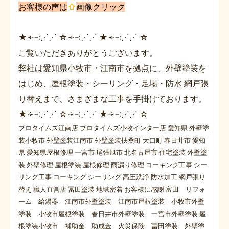
お客様の声は
⇧
画像クリック
★∻∹⋰⋰ ☆∻∹⋰⋰ ★∻∹⋰⋰ ☆
ご覧いただきありがとうございます。
弊社は愛知県小牧市・江南市を拠点に、外壁塗装を
はじめ、屋根塗装・シーリング・足場・防水 網戸張
り替えまで、さまざまな工事を手掛けております。
★∻∹⋰⋰ ☆∻∹⋰⋰ ★∻∹⋰⋰ ☆
プロタイムズ江南店 プロタイムズ小牧インター店 愛知県 外壁塗
装小牧市 外壁塗装江南市 外壁塗装扶桑町 大口町 春日井市 愛知
県 愛知県屋根修理 一宮市 尾張旭市 北名古屋市 住宅塗装 外壁塗
装 外壁修理 屋根塗装 屋根修理 雨漏り修理 コーキング工事 シー
リング工事 コーキング シーリング 高圧洗浄 防水加工 網戸張り
替え 職人直営店 冨田塗装 地域密着 お客様に感謝 富田 リフォ
ーム 給湯器 江南市外壁塗装 江南市屋根塗装 小牧市外壁
塗装 小牧市屋根塗装 春日井市外壁塗装 一宮市外壁塗装 屋
根塗装小牧市 補助金 助成金 火災保険 冨田塗装 外壁塗