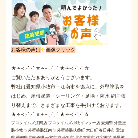
お客様の声は
⇧
画像クリック
★∻∹⋰⋰ ☆∻∹⋰⋰ ★∻∹⋰⋰ ☆
ご覧いただきありがとうございます。
弊社は愛知県小牧市・江南市を拠点に、外壁塗装を
はじめ、屋根塗装・シーリング・足場・防水 網戸張
り替えまで、さまざまな工事を手掛けております。
★∻∹⋰⋰ ☆∻∹⋰⋰ ★∻∹⋰⋰ ☆
プロタイムズ江南店 プロタイムズ小牧インター店 愛知県 外壁塗
装小牧市 外壁塗装江南市 外壁塗装扶桑町 大口町 春日井市 愛知
県 愛知県屋根修理 一宮市 尾張旭市 北名古屋市 住宅塗装 外壁塗