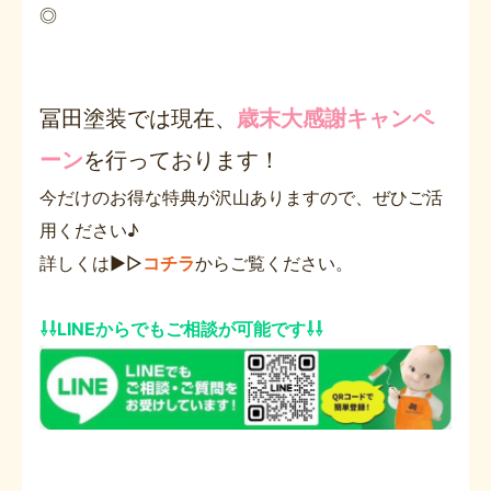
◎
冨田塗装では現在、
歳末大感謝キャンペ
ーン
を行っております！
今だけのお得な特典が沢山ありますので、ぜひご活
用ください♪
詳しくは▶▷
コチラ
からご覧ください。
⇩⇩LINEからでもご相談が可能です⇩⇩