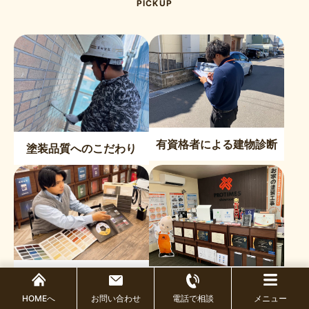
PICKUP
有資格者による建物診断
塗装品質へのこだわり
わかりやすく納得の見積
ショールーム
り
HOMEへ
お問い合わせ
電話で相談
メニュー