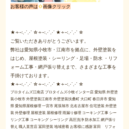
お客様の声は
⇧
画像クリック
★∻∹⋰⋰ ☆∻∹⋰⋰ ★∻∹⋰⋰ ☆
ご覧いただきありがとうございます。
弊社は愛知県小牧市・江南市を拠点に、外壁塗装を
はじめ、屋根塗装・シーリング・足場・防水 ・リフ
ォーム工事・網戸張り替えまで、さまざまな工事を
手掛けております。
★∻∹⋰⋰ ☆∻∹⋰⋰ ★∻∹⋰⋰ ☆
プロタイムズ江南店 プロタイムズ小牧インター店 愛知県 外壁塗
装小牧市 外壁塗装江南市 外壁塗装扶桑町 大口町 春日井市 愛知
県 愛知県屋根修理 一宮市 尾張旭市 北名古屋市 住宅塗装 外壁塗
装 外壁修理 屋根塗装 屋根修理 雨漏り修理 コーキング工事 シー
リング工事 コーキング シーリング 高圧洗浄 防水加工 網戸張り
替え 職人直営店 冨田塗装 地域密着 お客様に感謝 富田 リフォ