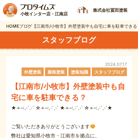
株式会社冨田塗装
小牧インター店・江南店
HOME
ブログ
【江南市/小牧市】外壁塗装中も自宅に車を駐車できる
スタッフブログ
2024.07.17
外壁塗装
屋根塗装
塗装知識
スタッフブログ
【江南市/小牧市】外壁塗装中も自
宅に車を駐車できる？
★∻∹⋰⋰ ☆∻∹⋰⋰ ★∻∹⋰⋰ ☆∻∹⋰⋰★
ご覧いただきありがとうございます
弊社は愛知県小牧市・江南市を拠点に、