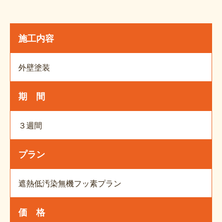
施工内容
外壁塗装
期 間
３週間
プラン
遮熱低汚染無機フッ素プラン
価 格