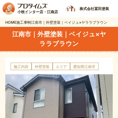
株式会社冨田塗装
小牧インター店・江南店
HOME
施工事例
江南市｜外壁塗装｜ベイジュ×ヤララブラウン
江南市｜外壁塗装｜ベイジュ×ヤ
ララブラウン
施工内容
外壁塗装
エリア
愛知県江南市