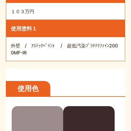
１０３万円
使用塗料１
外壁 / ｱｽﾃｯｸﾍﾟｲﾝﾄ / 超低汚染ﾌﾟﾗﾁﾅﾘﾌｧｲﾝ200
0MF-IR
使用色