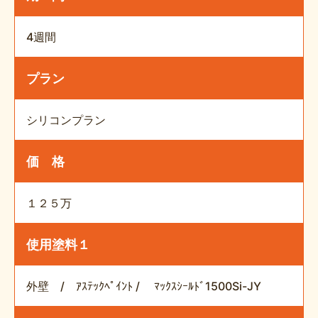
4週間
プラン
シリコンプラン
価 格
１２５万
使用塗料１
外壁 / ｱｽﾃｯｸﾍﾟｲﾝﾄ / ﾏｯｸｽｼｰﾙﾄﾞ1500Si-JY