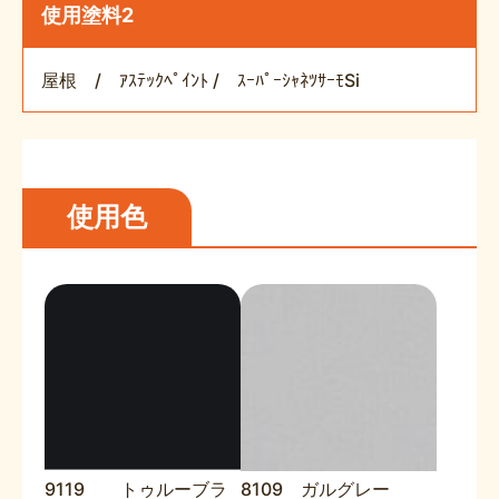
使用塗料2
屋根 / ｱｽﾃｯｸﾍﾟｲﾝﾄ / ｽｰﾊﾟｰｼｬﾈﾂｻｰﾓSi
使用色
9119 トゥルーブラ
8109 ガルグレー