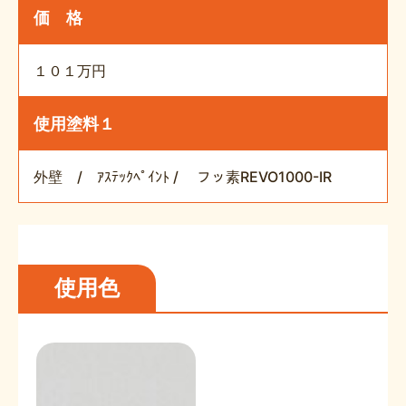
価 格
１０１万円
使用塗料１
外壁 / ｱｽﾃｯｸﾍﾟｲﾝﾄ / フッ素REVO1000-IR
使用色