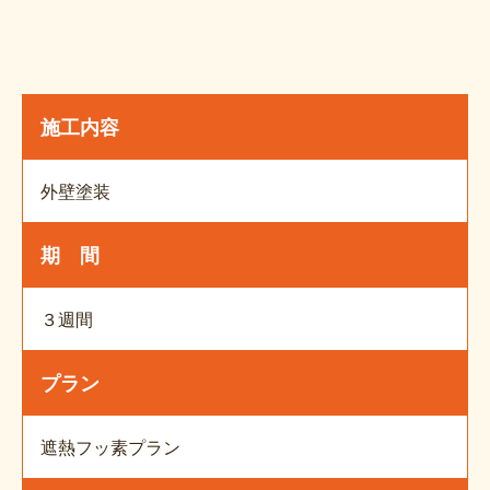
施工内容
外壁塗装
期 間
３週間
プラン
遮熱フッ素プラン