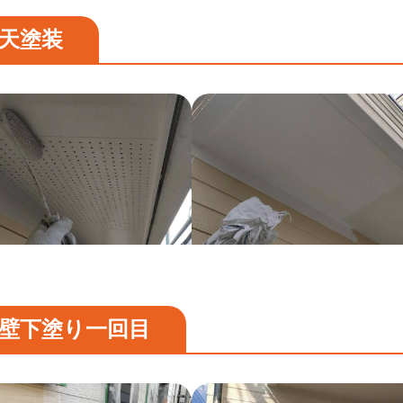
天塗装
壁下塗り一回目