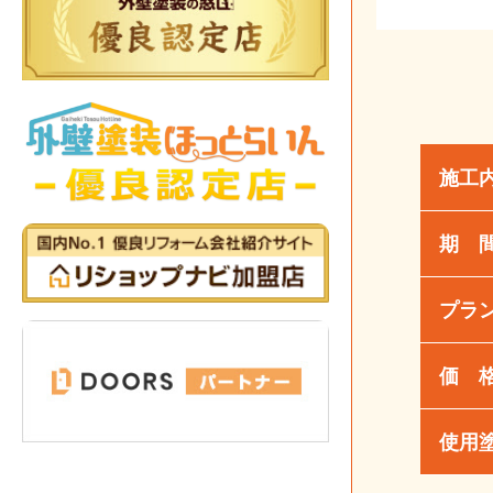
施工
期 
プラ
価 
使用