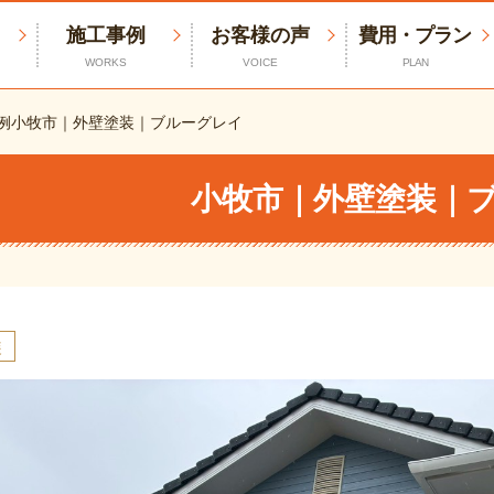
施工事例
お客様の声
費用・プラン
WORKS
VOICE
PLAN
例
小牧市｜外壁塗装｜ブルーグレイ
小牧市｜外壁塗装｜
装