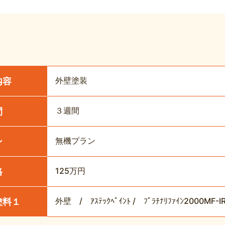
外壁塗装
内容
３週間
間
無機プラン
ン
125万円
格
外壁 / ｱｽﾃｯｸﾍﾟｲﾝﾄ / ﾌﾟﾗﾁﾅﾘﾌｧｲﾝ2000MF-I
塗料１