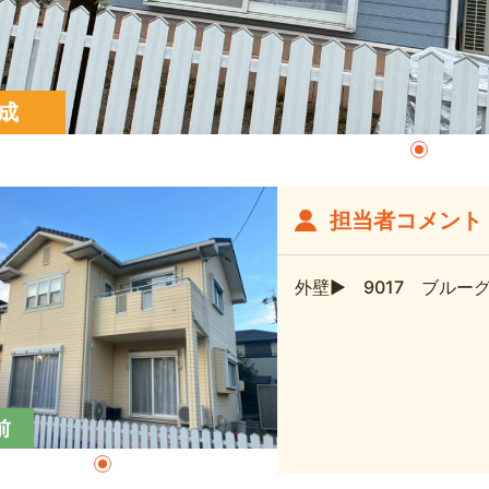
成
担当者コメント
外壁▶ 9017 ブルー
前