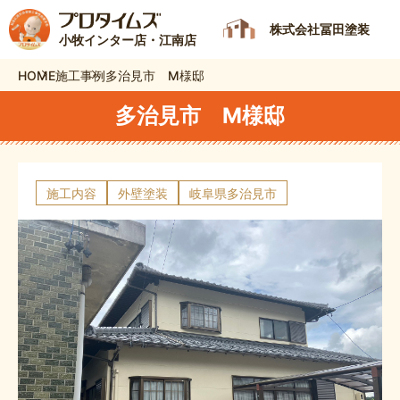
株式会社冨田塗装
小牧インター店・江南店
HOME
施工事例
多治見市 M様邸
多治見市 M様邸
施工内容
外壁塗装
岐阜県多治見市