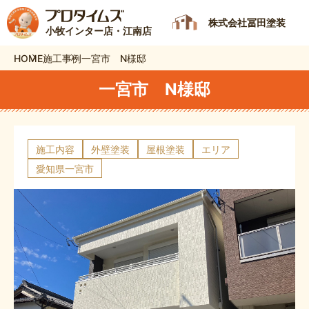
株式会社冨田塗装
小牧インター店・江南店
HOME
施工事例
一宮市 N様邸
一宮市 N様邸
施工内容
外壁塗装
屋根塗装
エリア
愛知県一宮市