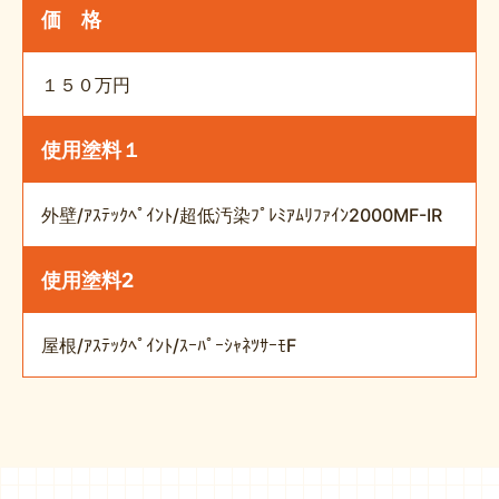
価 格
１５０万円
使用塗料１
外壁/ｱｽﾃｯｸﾍﾟｲﾝﾄ/超低汚染ﾌﾟﾚﾐｱﾑﾘﾌｧｲﾝ2000MF-IR
使用塗料2
屋根/ｱｽﾃｯｸﾍﾟｲﾝﾄ/ｽｰﾊﾟｰｼｬﾈﾂｻｰﾓF