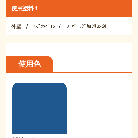
使用塗料１
外壁 / ｱｽﾃｯｸﾍﾟｲﾝﾄ / ｽｰﾊﾟｰﾗｼﾞｶﾙｼﾘｺﾝGH
使用色