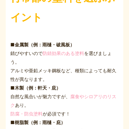
イント
■
金属製（例：雨樋・破風板）
錆びやすいので
防錆効果のある塗料
を選びましょ
う。
アルミや亜鉛メッキ鋼板など、種類によっても耐久
性が異なります。
■
木製（例：軒天・庇）
自然な風合いが魅力ですが、
腐食やシロアリのリス
ク
あり。
防腐・防虫塗料
が必須です！
■
樹脂製（例：雨樋・庇）