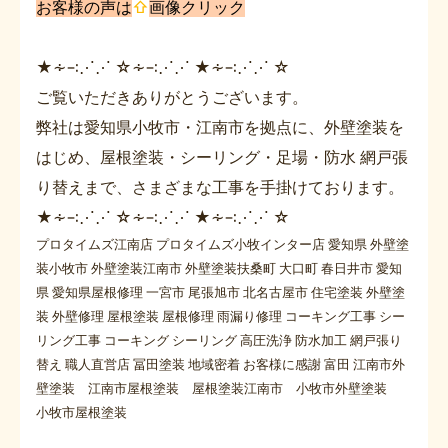
お客様の声は
⇧
画像クリック
★∻∹⋰⋰ ☆∻∹⋰⋰ ★∻∹⋰⋰ ☆
ご覧いただきありがとうございます。
弊社は愛知県小牧市・江南市を拠点に、外壁塗装を
はじめ、屋根塗装・シーリング・足場・防水 網戸張
り替えまで、さまざまな工事を手掛けております。
★∻∹⋰⋰ ☆∻∹⋰⋰ ★∻∹⋰⋰ ☆
プロタイムズ江南店 プロタイムズ小牧インター店 愛知県 外壁塗
装小牧市 外壁塗装江南市 外壁塗装扶桑町 大口町 春日井市 愛知
県 愛知県屋根修理 一宮市 尾張旭市 北名古屋市 住宅塗装 外壁塗
装 外壁修理 屋根塗装 屋根修理 雨漏り修理 コーキング工事 シー
リング工事 コーキング シーリング 高圧洗浄 防水加工 網戸張り
替え 職人直営店 冨田塗装 地域密着 お客様に感謝 富田 江南市外
壁塗装 江南市屋根塗装 屋根塗装江南市 小牧市外壁塗装
小牧市屋根塗装