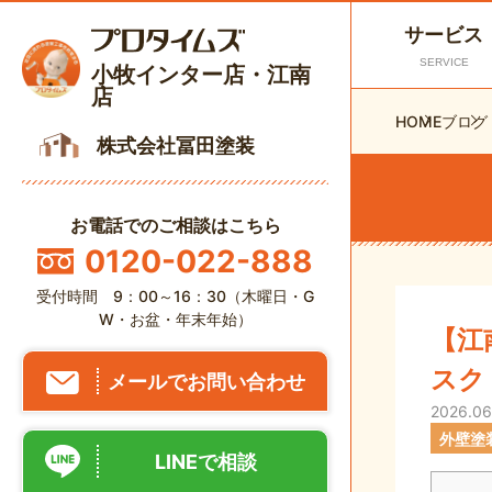
サービス
SERVICE
小牧インター店・江南
店
HOME
ブログ
株式会社冨田塗装
お電話でのご相談はこちら
0120-022-888
受付時間 9：00～16：30（木曜日・G
W・お盆・年末年始）
【江
スク
メールでお問い合わせ
2026.06
外壁塗
LINEで相談