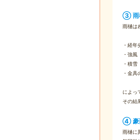
③ 
雨樋は
・経年
・強風
・積雪
・金具
によっ
その結
④ 
雨樋に