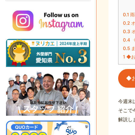
0.1
雨
0.2
オ
0.3
オ
0.4
《
0.5
ま
1
◆お
◆
今週末
そこで
解説し