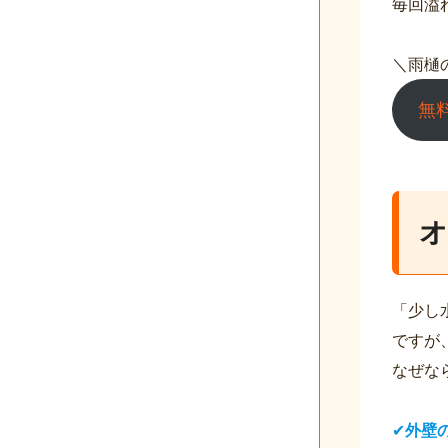
毎回溢
＼雨樋
無
オ
「少し
ですが
なぜな
✔
外壁