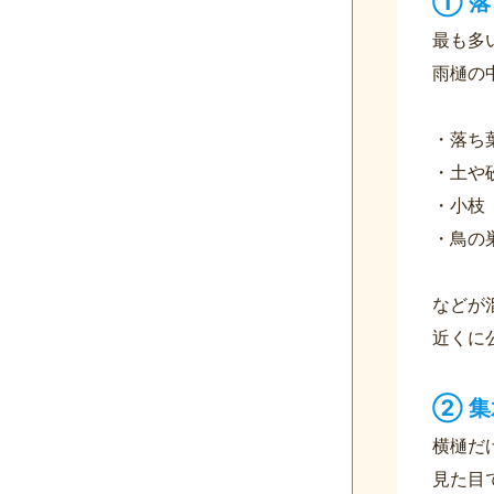
① 
最も多
雨樋の
・落ち
・土や
・小枝
・鳥の
などが
近くに
② 
横樋だ
見た目