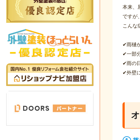
本来、
ですが
こんな
✔雨樋
✔一部
✔雨の
✔外壁
オ